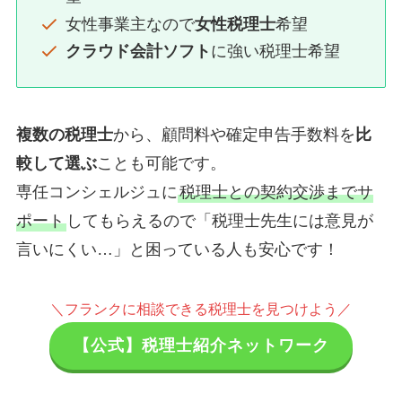
女性事業主なので
女性税理士
希望
クラウド会計ソフト
に強い税理士希望
複数の税理士
から、顧問料や確定申告手数料を
比
較して選ぶ
ことも可能です。
専任コンシェルジュに
税理士との契約交渉までサ
ポート
してもらえるので「税理士先生には意見が
言いにくい…」と困っている人も安心です！
＼フランクに相談できる税理士を見つけよう／
【公式】税理士紹介ネットワーク